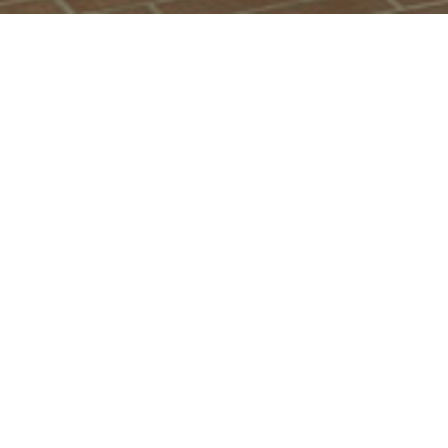
UN LUGAR PARA
COMPARTIR EN
FAMILIA
Si estás buscando comprar casa en Chía o en
Cajicá, Caney Condominio Residencial es el
proyecto que te acerca a estos 2 municipios, con
excelentes vías de acceso como la carrera 9 y la vía
principal Chía – Cajicá. Este proyecto cuenta con 64
casas de 2 niveles + altillo y unas zonas sociales en
la que disfrutarás momentos inolvidables.