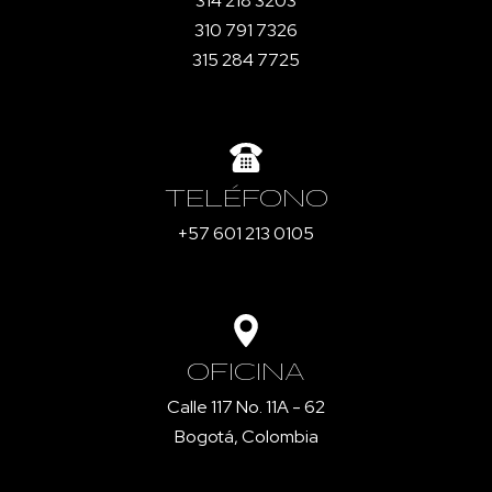
314 218 3203
310 791 7326
315 284 7725
TELÉFONO
+57 601 213 0105
OFICINA
Calle 117 No. 11A - 62
Bogotá, Colombia