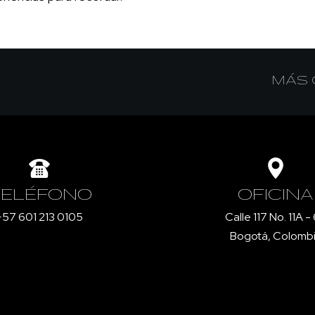
MÁS 
TELÉFONO
OFICINA
+57 601 213 0105
Calle 117 No. 11A -
Bogotá, Colomb